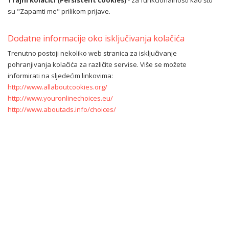
Trajni kolačići (Persistent cookies)
- za funkcionalnosti kao što
su "Zapamti me" prilikom prijave.
Dodatne informacije oko isključivanja kolačića
Trenutno postoji nekoliko web stranica za isključivanje
pohranjivanja kolačića za različite servise. Više se možete
informirati na sljedećim linkovima:
http://www.allaboutcookies.org/
http://www.youronlinechoices.eu/
http://www.aboutads.info/choices/