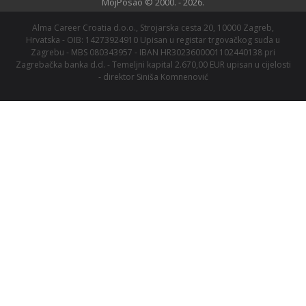
MojPosao © 2000. - 2026.
Alma Career Croatia d.o.o., Strojarska cesta 20, 10000 Zagreb,
Hrvatska - OIB: 14273924910 Upisan u registar trgovačkog suda u
Zagrebu - MBS 080343957 - IBAN HR3023600001102440138 pri
Zagrebačka banka d.d. - Temeljni kapital 2.670,00 EUR upisan u cijelosti
- direktor Siniša Komnenović
We are a member of
Alma Career
family.
Central Europe
Jobs.cz
Arnold
Profesia.sk
Teamio
Profesia.cz
Seduo.cz