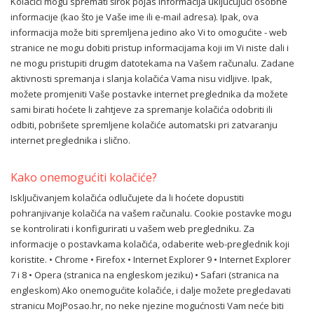
Kolačići mogu spremati širok pojas informacija uključujući osobne
informacije (kao što je Vaše ime ili e-mail adresa). Ipak, ova
informacija može biti spremljena jedino ako Vi to omogućite - web
stranice ne mogu dobiti pristup informacijama koji im Vi niste dali i
ne mogu pristupiti drugim datotekama na Vašem računalu. Zadane
aktivnosti spremanja i slanja kolačića Vama nisu vidljive. Ipak,
možete promjeniti Vaše postavke internet preglednika da možete
sami birati hoćete li zahtjeve za spremanje kolačića odobriti ili
odbiti, pobrišete spremljene kolačiće automatski pri zatvaranju
internet preglednika i slično.
Kako onemogućiti kolačiće?
Isključivanjem kolačića odlučujete da li hoćete dopustiti
pohranjivanje kolačića na vašem računalu. Cookie postavke mogu
se kontrolirati i konfigurirati u vašem web pregledniku. Za
informacije o postavkama kolačića, odaberite web-preglednik koji
koristite. • Chrome • Firefox • Internet Explorer 9 • Internet Explorer
7 i 8 • Opera (stranica na engleskom jeziku) • Safari (stranica na
engleskom) Ako onemogućite kolačiće, i dalje možete pregledavati
stranicu MojPosao.hr, no neke njezine mogućnosti Vam neće biti