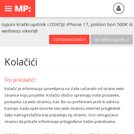
Ispuni kratki upitnik i OSVOJI iPhone 17, poklon bon 500€ ili
wellness vikend!
OSVOJI NAGRADU!
Ne želim nagradu :(
Kolačići
Što je kolačić?
Kolačić je informacija spremljena na Vaše računalo od strane web
stranice koju posjetite. Kolačići obično spremaju Vaše postavke,
postavke za web stranicu, kao što su preferirani jezik ili adresa.
Kasnije, kada opet otvorite istu web stranicu internet preglednik
šalje natrag kolačiće koji pripadaju toj stranici. Ovo omogućava
stranici da prikaže informacije prilagođene Vašim potrebama.