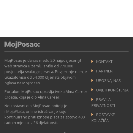
MojPosao je danas među 20 najposjećenijih
KONTAKT
web stranica u zemlji, s više od 770.000
PARTNERI
posjetitelja svakog mjeseca. Povjerenje nam je
ukazalo više od 54.000 klijenata objavom
UPOZNAJ NAS
oglasa na MojPosao.
UVJETI KORIŠTENJA
Portalom MojPosao upravlja tvrtka Alma Career
Croatia, koja je dio Alma Career.
PRAVILA
PRIVATNOSTI
Neizostavni dio MojPosao obitelji je
i
MojaPlaća
, online istraživanje koje
POSTAVKE
kontinuirano prati iznose plaća za gotovo 400
KOLAČIĆA
radnih mjesta iz 36 djelatnosti.