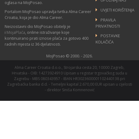
UPOZNAJ NAS
oglasa na MojPosao.
UVJETI KORIŠTENJA
Portalom MojPosao upravlja tvrtka Alma Career
Croatia, koja je dio Alma Career.
PRAVILA
PRIVATNOSTI
Neizostavni dio MojPosao obitelji je
i
MojaPlaća
, online istraživanje koje
POSTAVKE
kontinuirano prati iznose plaća za gotovo 400
KOLAČIĆA
radnih mjesta iz 36 djelatnosti.
MojPosao © 2000. - 2026.
Alma Career Croatia d.o.o., Strojarska cesta 20, 10000 Zagreb,
Hrvatska - OIB: 14273924910 Upisan u registar trgovačkog suda u
Zagrebu - MBS 080343957 - IBAN HR3023600001102440138 pri
Zagrebačka banka d.d. - Temeljni kapital 2.670,00 EUR upisan u cijelosti
- direktor Siniša Komnenović
We are a member of
Alma Career
family.