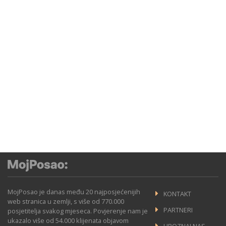
MojPosao je danas među 20 najposjećenijih
KONTAKT
web stranica u zemlji, s više od 770.000
PARTNERI
posjetitelja svakog mjeseca. Povjerenje nam je
ukazalo više od 54.000 klijenata objavom