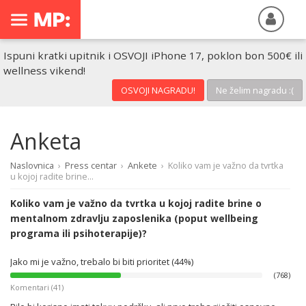
Ispuni kratki upitnik i OSVOJI iPhone 17, poklon bon 500€ ili
wellness vikend!
OSVOJI NAGRADU!
Ne želim nagradu :(
Anketa
Naslovnica
›
Press centar
›
Ankete
›
Koliko vam je važno da tvrtka
u kojoj radite brine...
Koliko vam je važno da tvrtka u kojoj radite brine o
mentalnom zdravlju zaposlenika (poput wellbeing
programa ili psihoterapije)?
Jako mi je važno, trebalo bi biti prioritet (44%)
(768)
Komentari (41)