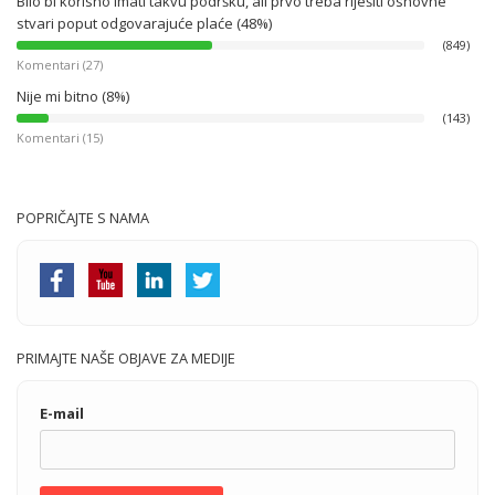
Bilo bi korisno imati takvu podršku, ali prvo treba riješiti osnovne
stvari poput odgovarajuće plaće (48%)
(849)
Komentari (27)
Nije mi bitno (8%)
(143)
Komentari (15)
POPRIČAJTE S NAMA
PRIMAJTE NAŠE OBJAVE ZA MEDIJE
E-mail