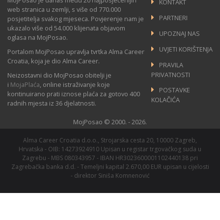
MojPosao je danas među 20 najposjećenijih
KONTAKT
web stranica u zemlji, s više od 770.000
PARTNERI
posjetitelja svakog mjeseca. Povjerenje nam je
ukazalo više od 54.000 klijenata objavom
UPOZNAJ NAS
oglasa na MojPosao.
UVJETI KORIŠTENJA
Portalom MojPosao upravlja tvrtka Alma Career
Croatia, koja je dio Alma Career.
PRAVILA
PRIVATNOSTI
Neizostavni dio MojPosao obitelji je
i
MojaPlaća
, online istraživanje koje
POSTAVKE
kontinuirano prati iznose plaća za gotovo 400
KOLAČIĆA
radnih mjesta iz 36 djelatnosti.
MojPosao © 2000. - 2026.
Alma Career Croatia d.o.o., Strojarska cesta 20, 10000 Zagreb,
Hrvatska - OIB: 14273924910 Upisan u registar trgovačkog suda u
Zagrebu - MBS 080343957 - IBAN HR3023600001102440138 pri
Zagrebačka banka d.d. - Temeljni kapital 2.670,00 EUR upisan u cijelosti
- direktor Siniša Komnenović