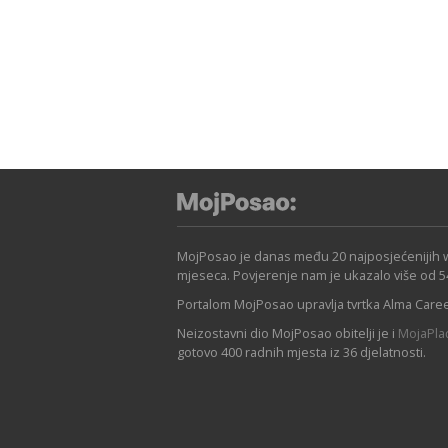
MojPosao je danas među 20 najposjećenijih web
mjeseca. Povjerenje nam je ukazalo više od 5
Portalom MojPosao upravlja tvrtka Alma Career
Neizostavni dio MojPosao obitelji je i
MojaPla
gotovo 400 radnih mjesta iz 36 djelatnosti.