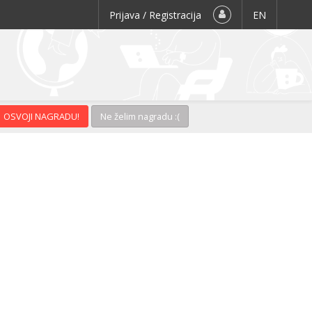
Prijava / Registracija
EN
OSVOJI NAGRADU!
Ne želim nagradu :(