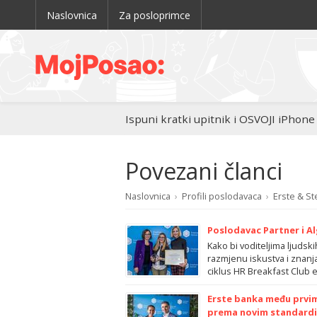
Naslovnica
Za posloprimce
Ispuni kratki upitnik i OSVOJI iPhone
Povezani članci
Naslovnica
›
Profili poslodavaca
›
Erste & St
Poslodavac Partner i A
Kako bi voditeljima ljuds
razmjenu iskustva i znanj
ciklus HR Breakfast Club 
Erste banka među prvim
prema novim standard