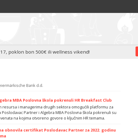
 17, poklon bon 500€ ili wellness vikend!
eiermärkische Bank d.d.
lgebra MBA Poslovna škola pokrenuli HR Breakfast Club
kih resursa i managerima drugih sektora omogućili platformu za
a Poslodavac Partner i Algebra MBA Poslovna škola pokrenuli su
evenata na kojima otvoreno govore o ključnim HR temama.
a obnovila certifikat Poslodavac Partner za 2022. godinu
ima