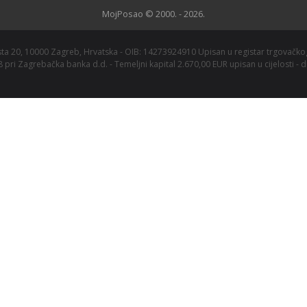
MojPosao © 2000. - 2026.
esta 20, 10000 Zagreb, Hrvatska - OIB: 14273924910 Upisan u registar trgovač
i Zagrebačka banka d.d. - Temeljni kapital 2.670,00 EUR upisan u cijelosti - d
f
Alma Career
family.
Adriatic
Scandinavia
MojPosao
Jobly.fi
MojPosao.ba
Vrabotuvanje
Hercul.hr