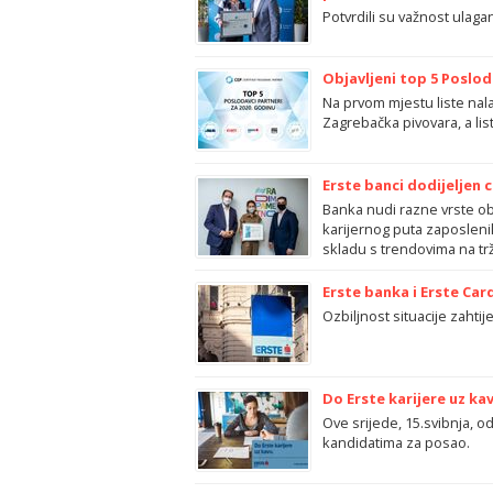
Potvrdili su važnost ulaga
Objavljeni top 5 Poslod
Na prvom mjestu liste nala
Zagrebačka pivovara, a lis
Erste banci dodijeljen
Banka nudi razne vrste o
karijernog puta zaposleni
skladu s trendovima na trž
Erste banka i Erste Car
Ozbiljnost situacije zahti
Do Erste karijere uz ka
Ove srijede, 15.svibnja, o
kandidatima za posao.