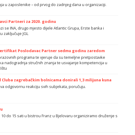
nja u zaposlenike – od prvog do zadnjeg dana u organizaciji.
avci Partneri za 2020. godinu
zi se INA, drugo mjesto dijele Atlantic Grupa, Erste banka i
tu zaključuje JGL
 certifikat Poslodavac Partner sedmu godinu zaredom
brazovnih programa te vjeruje da su temeljne pretpostavke
ka nadogradnja stručnih znanja te usvajanje kompetencija u
ištu
d Cluba zagrebačkim bolnicama donirali 1,3 milijuna kuna
jeva odgovornu reakciju svih subjekata, poručuju.
vu
d 10 do 15 sati u bistrou Franz u Bjelovaru organiziramo druženje s