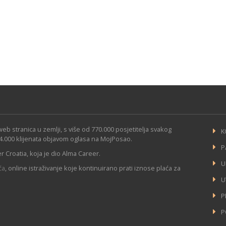
 stranica u zemlji, s više od 770.000 posjetitelja svakog
K
4.000 klijenata objavom oglasa na MojPosao.
P
 Croatia, koja je dio Alma Career.
U
ća
, online istraživanje koje kontinuirano prati iznose plaća za
U
P
P