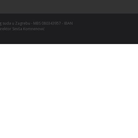
kog suda u Zagrebu - MBS 080343957 - IBAN
irektor Siniša Komnenović