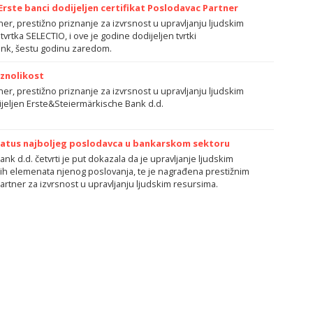
rste banci dodijeljen certifikat Poslodavac Partner
ner, prestižno priznanje za izvrsnost u upravljanju ljudskim
vrtka SELECTIO, i ove je godine dodijeljen tvrtki
nk, šestu godinu zaredom.
aznolikost
ner, prestižno priznanje za izvrsnost u upravljanju ljudskim
dijeljen Erste&Steiermärkische Bank d.d.
tatus najboljeg poslodavca u bankarskom sektoru
nk d.d. četvrti je put dokazala da je upravljanje ljudskim
ih elemenata njenog poslovanja, te je nagrađena prestižnim
artner za izvrsnost u upravljanju ljudskim resursima.